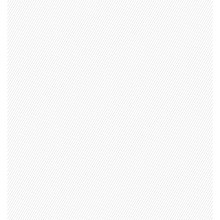
1997 — 2026
© PRISA MEDIA CORP SPA.
Producción musical Cadena Ser, España 2026.
CONTACTO COMERCIAL
Aviso legal
Política de privacidad
|
Política de Cookies
Configuración de Cookies
Valores Pautas publicitarias Presidenciales 2025