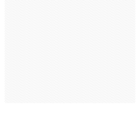
Resulta que el hijo de
DJ Méndez Jr
escribió: «
De nuevo
un día más sin expectativas. Qué fome despertar
así
«.