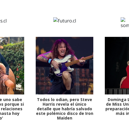
1997 — 2026
e uno sabe
Todos lo odian, pero Steve
Dominga L
© PRISA MEDIA CORP SPA.
s porque si
Harris revela el único
de Miss Uni
Producción musical Cadena Ser, España 2026.
 relaciones
detalle que habría salvado
preparación
hasta hoy
este polémico disco de Iron
más i
CONTACTO COMERCIAL
o'
Maiden
Aviso legal
Política de privacidad
|
Política de Cookies