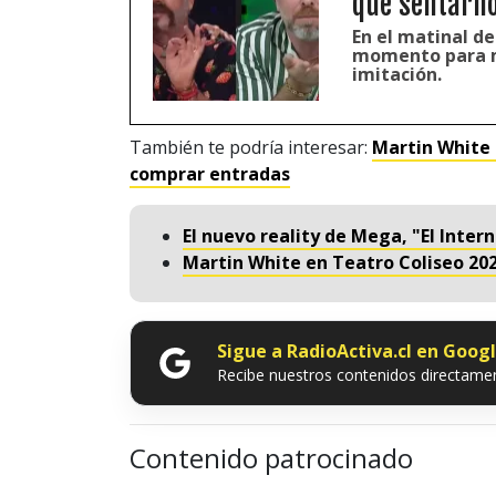
que sentarnos
En el matinal d
momento para m
imitación.
También te podría interesar:
Martin White 
comprar entradas
El nuevo reality de Mega, "El Inter
Martin White en Teatro Coliseo 20
Sigue a RadioActiva.cl en Goog
Recibe nuestros contenidos directamen
Contenido patrocinado