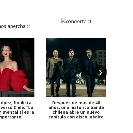
❯
ópez, finalista
Después de más de 40
Ante 
verso Chile: “La
años, una histórica banda
petr
 mental sí es la
chilena abre un nuevo
mportante”
capítulo con disco inédito
comb