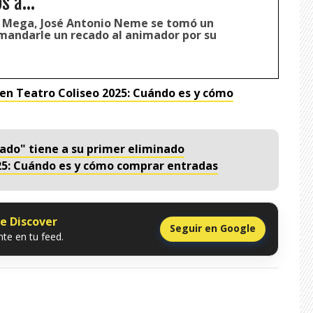
 a...“
e Mega, José Antonio Neme se tomó un
andarle un recado al animador por su
en Teatro Coliseo 2025: Cuándo es y cómo
nado" tiene a su primer eliminado
25: Cuándo es y cómo comprar entradas
le Discover
Seguir en Google
te en tu feed.