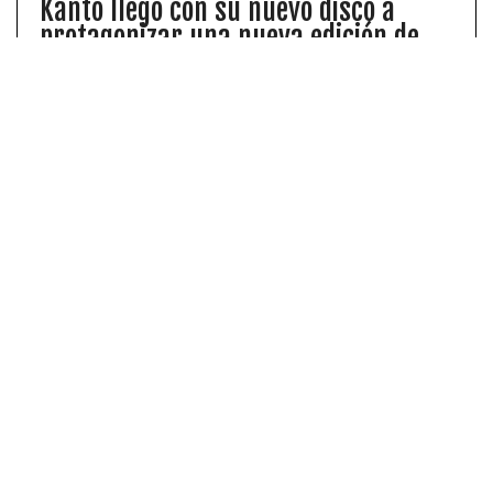
Kanto llegó con su nuevo disco a
protagonizar una nueva edición de
las “Sesiones RadioActivas”
Recientemente, Kanto estrenó su nuevo disco,
el que se titula “Corazón de Metapod Shiny”.
Revive su visita a la 92.5.
Y con este concierto que llevará a cabo en
Teatro
Coliseo
, sus fanáticos podrán disfrutar de sus grandes
éxitos y sus nuevas canciones. Por ejemplo, en el disco
«WORLDWAI».
Esta instancia promete contar con una gran puesta en
escena, que mezclará luces, efectos y la interacción
constante con su fanaticada.