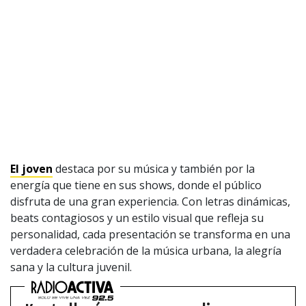
© PRISA MEDIA CORP SPA.
Producción musical Cadena Ser, España 2026.
CONTACTO COMERCIAL
Aviso legal
Política de privacidad
|
Política de Cookies
Configuración de Cookies
Valores Pautas publicitarias Presidenciales 2025
El joven
destaca por su música y también por la
energía que tiene en sus shows, donde el público
disfruta de una gran experiencia. Con letras dinámicas,
beats contagiosos y un estilo visual que refleja su
personalidad, cada presentación se transforma en una
verdadera celebración de la música urbana, la alegría
sana y la cultura juvenil.