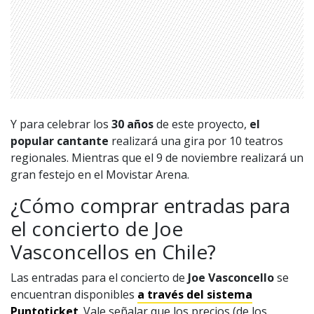
Y para celebrar los
30 años
de este proyecto,
el
1997 — 2026
© PRISA MEDIA CORP SPA.
popular cantante
realizará una gira por
10 teatros
Producción musical Cadena Ser, España 2026.
regionales. Mientras que el 9 de noviembre realizará un
CONTACTO COMERCIAL
gran festejo en el Movistar Arena.
Aviso legal
Política de privacidad
|
Política de Cookies
¿Cómo comprar entradas para
Configuración de Cookies
el concierto de Joe
Valores Pautas publicitarias Presidenciales 2025
Vasconcellos en Chile?
Las entradas para el concierto de
Joe Vasconcello
se
encuentran disponibles
a través del sistema
Puntoticket
. Vale señalar que los precios (de los