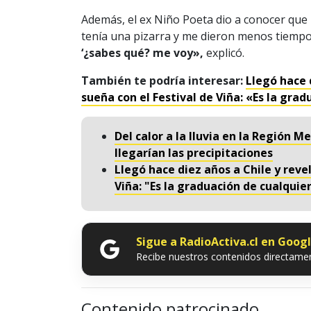
Además, el ex Niño Poeta dio a conocer que
tenía una pizarra y me dieron menos tiemp
‘¿sabes qué? me voy»,
explicó.
También te podría interesar:
Llegó hace 
sueña con el Festival de Viña: «Es la gr
Del calor a la lluvia en la Región 
llegarían las precipitaciones
Llegó hace diez años a Chile y reve
Viña: "Es la graduación de cualqui
Sigue a RadioActiva.cl en Goog
Recibe nuestros contenidos directamen
Contenido patrocinado