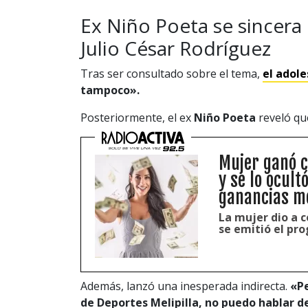
Ex Niño Poeta se sincera
Julio César Rodríguez
Tras ser consultado sobre el tema,
el adol
tampoco».
Posteriormente, el ex
Niño Poeta
reveló qu
Mujer ganó c
y se lo ocult
ganancias me
La mujer dio a c
se emitió el pr
Además, lanzó una inesperada indirecta.
«Pe
de Deportes Melipilla, no puedo hablar d