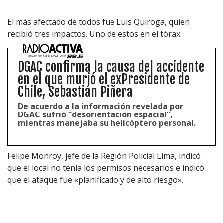
Configuración de Cookies
Valores Pautas publicitarias Presidenciales 2025
El más afectado de todos fue Luis Quiroga, quien
recibió tres impactos. Uno de estos en el tórax.
DGAC confirma la causa del accidente
en el que murió el exPresidente de
Chile, Sebastián Piñera
De acuerdo a la información revelada por
DGAC sufrió “desorientación espacial”,
mientras manejaba su helicóptero personal.
Felipe Monroy, jefe de la Región Policial Lima, indicó
que el local no tenía los permisos necesarios e indicó
que el ataque fue «planificado y de alto riesgo».
Frente a esto, artistas Dilbert Aguilar y Corazón
Serrano han expresado su solidaridad con la popular