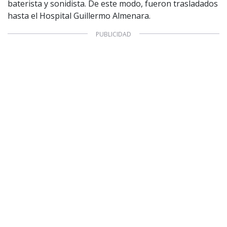
baterista y sonidista. De este modo, fueron trasladados
hasta el Hospital Guillermo Almenara.
1997 — 2026
© PRISA MEDIA CORP SPA.
Producción musical Cadena Ser, España 2026.
CONTACTO COMERCIAL
Aviso legal
Política de privacidad
|
Política de Cookies