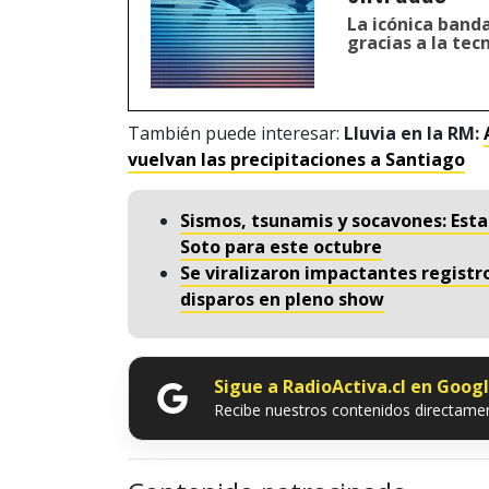
La icónica banda
gracias a la tec
También puede interesar:
Lluvia en la RM:
vuelvan las precipitaciones a Santiago
Sismos, tsunamis y socavones: Esta
Soto para este octubre
Se viralizaron impactantes registr
disparos en pleno show
Sigue a RadioActiva.cl en Goog
Recibe nuestros contenidos directamen