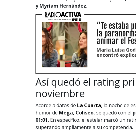
y Myriam Hernández
.
“Te estaba p
la paranorma
animar el Fes
María Luisa Godo
encontró explica
Así quedó el rating p
noviembre
Acorde a datos de
La Cuarta
, la noche de e
humor de
Mega, Coliseo,
se quedó con el
p
01:01.
En específico, el estelar marcó un rat
superando ampliamente a su competencia.