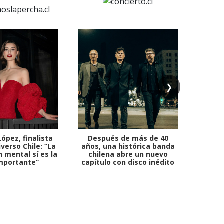
❯
ópez, finalista
Después de más de 40
Ante 
verso Chile: “La
años, una histórica banda
petr
 mental sí es la
chilena abre un nuevo
mportante”
capítulo con disco inédito
comb