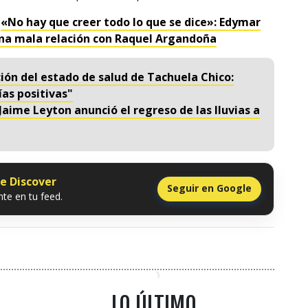
:
«No hay que creer todo lo que se dice»: Edymar
una mala relación con Raquel Argandoña
ión del estado de salud de Tachuela Chico:
ías positivas"
Jaime Leyton anunció el regreso de las lluvias a
le Discover
Seguir en Google
te en tu feed.
LO ÚLTIMO