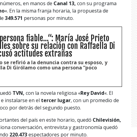
 números, en manos de
Canal 13,
con su programa
no
«. En la misma franja horaria, la propuesta de
 de
349.571
personas por minuto.
ersona fiable...“: María José Prieto
les sobre su relación con Raffaella Di
cusó actitudes extrañas
o se refirió a la denuncia contra su esposo, y
lla Di Girólamo como una persona “poco
 quedó
TVN,
con la novela religiosa «
Rey David
«. El
e instalarse en el
tercer lugar
, con un promedio de
oco por detrás del segundo puesto.
ortantes del país en este horario, quedó
Chilevisión,
usiona conversación, entrevista y gastronomía quedó
ando
220.473
espectadores por minuto.