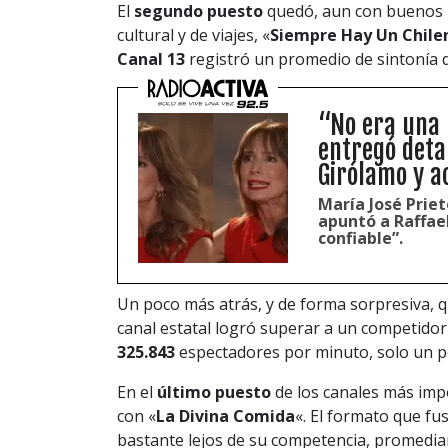
El
segundo puesto
quedó, aun con buenos
cultural y de viajes, «
Siempre Hay Un Chile
Canal 13
registró un promedio de sintonía
“No era una p
entregó detal
Girólamo y a
María José Priet
apuntó a Raffae
confiable”.
Un poco más atrás, y de forma sorpresiva,
canal estatal logró superar a un competidor 
325.843
espectadores por minuto, solo un p
En el
último puesto
de los canales más imp
con «
La Divina Comida
«. El formato que f
bastante lejos de su competencia, promedi