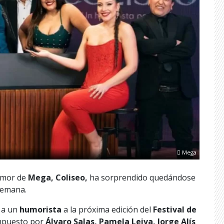
Mega
umor de
Mega, Coliseo,
ha sorprendido quedándose
emana.
 a un
humorista
a la próxima edición del
Festival de
compuesto por
Álvaro Salas, Pamela Leiva, Jorge Alís