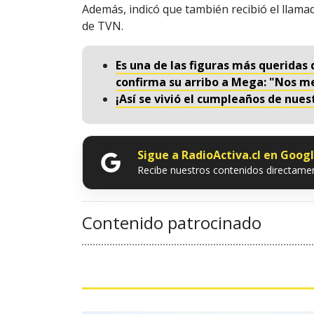
Además, indicó que también recibió el llam
de TVN.
Es una de las figuras más queridas 
confirma su arribo a Mega: "Nos m
¡Así se vivió el cumpleaños de nues
Sigue a RadioActiva.cl en Goog
Recibe nuestros contenidos directamen
Contenido patrocinado