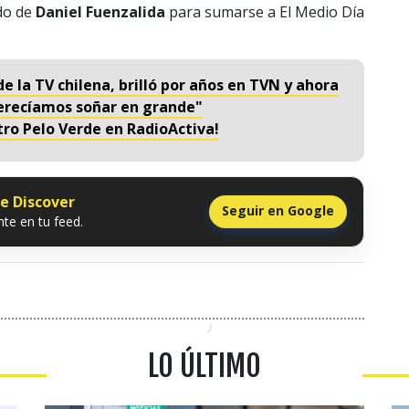
ado de
Daniel Fuenzalida
para sumarse a El Medio Día
de la TV chilena, brilló por años en TVN y ahora
erecíamos soñar en grande"
tro Pelo Verde en RadioActiva!
le Discover
Seguir en Google
te en tu feed.
LO ÚLTIMO