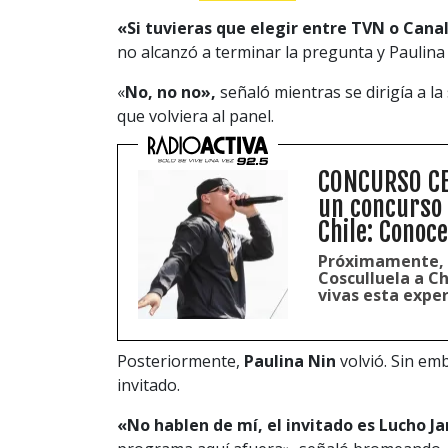
«
Si tuvieras que elegir entre TVN o Cana
no alcanzó a terminar la pregunta y Paulina
«
No, no no»,
señaló mientras se dirigía a la
que volviera al panel.
CONCURSO CER
un concurso 
Chile: Conoc
Próximamente, s
Cosculluela a Ch
vivas esta exper
Posteriormente,
Paulina Nin
volvió. Sin emb
invitado.
«No hablen de mí, el invitado es Lucho Ja