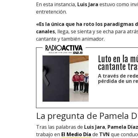
En esta instancia,
Luis Jara
estuvo como invit
entretención.
«Es la única que ha roto los paradigmas de
canales
, llega, se sienta y se echa para atrá
cantante y también animador.
Luto en la m
cantante tra
A través de rede
pérdida de un r
La pregunta de Pamela Dí
Tras las palabras de
Luis Jara
,
Pamela Día
trabajo en
El Medio Día
de
TVN
que conduc