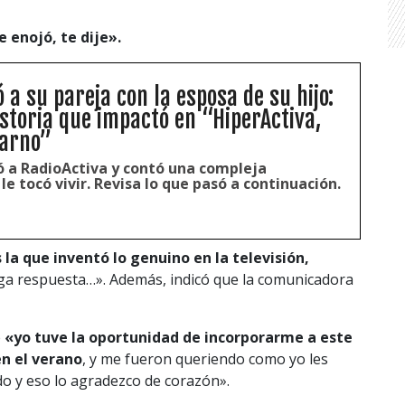
e enojó, te dije».
ó a su pareja con la esposa de su hijo:
istoria que impactó en “HiperActiva,
arno”
 a RadioActiva y contó una compleja
le tocó vivir. Revisa lo que pasó a continuación.
 la que inventó lo genuino en la televisión,
ga respuesta…». Además, indicó que la comunicadora
e
«y
o tuve la oportunidad de incorporarme a este
n el verano
, y me fueron queriendo como yo les
o y eso lo agradezco de corazón».