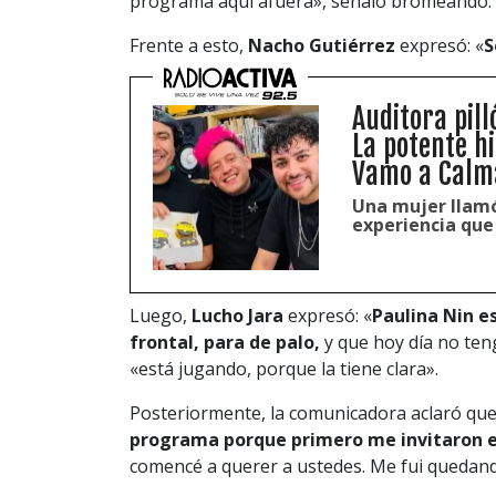
programa aquí afuera», señaló bromeando.
Frente a esto,
Nacho Gutiérrez
expresó: «
S
Auditora pill
La potente h
Vamo a Calm
Una mujer llamó
experiencia que 
Luego,
Lucho Jara
expresó: «
Paulina Nin es
frontal, para de palo,
y que hoy día no ten
«está jugando, porque la tiene clara».
Posteriormente, la comunicadora aclaró qu
programa porque primero me invitaron e
comencé a querer a ustedes. Me fui quedand