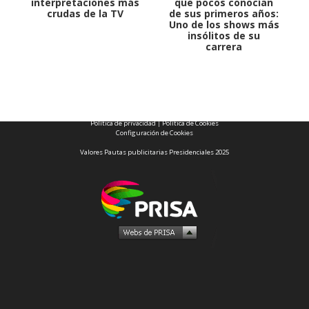
interpretaciones más
que pocos conocían
crudas de la TV
de sus primeros años:
Uno de los shows más
insólitos de su
carrera
1997 — 2026
© PRISA MEDIA CORP SPA.
Producción musical Cadena Ser, España 2026.
CONTACTO COMERCIAL
Aviso legal
Política de privacidad
|
Política de Cookies
Configuración de Cookies
Valores Pautas publicitarias Presidenciales 2025