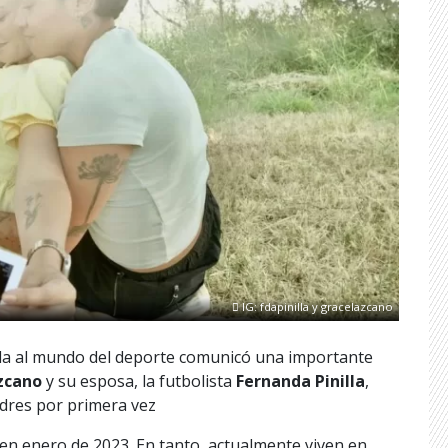
IG: fdapinilla y gracelazcano
da al mundo del deporte comunicó una importante
zcano
y su esposa, la futbolista
Fernanda Pinilla
,
dres por primera vez
 en enero de 2023. En tanto, actualmente viven en