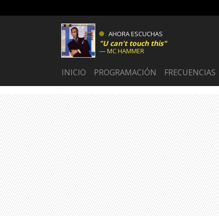
AHORA ESCUCHAS
U can't touch this
MC HAMMER
INICIO
PROGRAMACIÓN
FRECUENCIAS