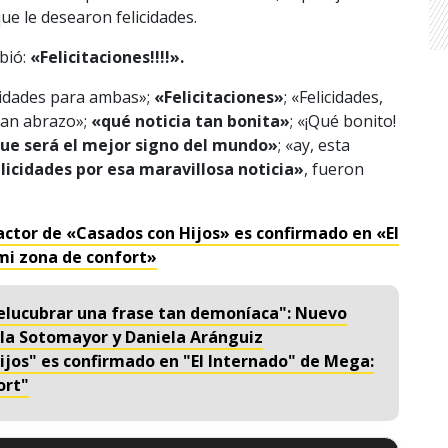
ue le desearon felicidades.
bió:
«Felicitaciones!!!!».
icidades para ambas»;
«Felicitaciones»
; «Felicidades,
ran abrazo»;
«qué noticia tan bonita»
; «¡Qué bonito!
que será el mejor signo del mundo»
; «ay, esta
licidades por esa maravillosa noticia»
, fueron
ctor de «Casados con Hijos» es confirmado en «El
mi zona de confort»
elucubrar una frase tan demoníaca": Nuevo
iela Sotomayor y Daniela Aránguiz
jos" es confirmado en "El Internado" de Mega:
ort"