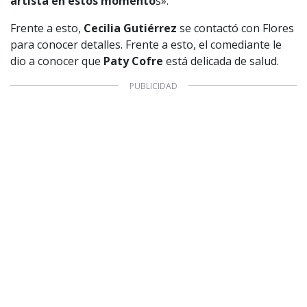
artista en estos momento
s».
Frente a esto,
Cecilia Gutiérrez
se contactó con Flores
para conocer detalles. Frente a esto, el comediante le
dio a conocer que
Paty Cofre
está delicada de salud.
1997 — 2026
© PRISA MEDIA CORP SPA.
Producción musical Cadena Ser, España 2026.
CONTACTO COMERCIAL
Aviso legal
Política de privacidad
|
Política de Cookies
Configuración de Cookies
Valores Pautas publicitarias Presidenciales 2025