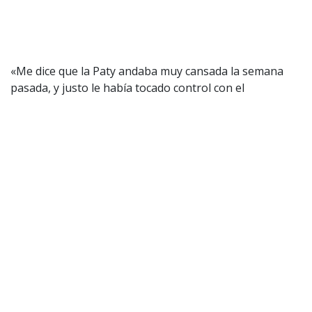
«Me dice que la Paty andaba muy cansada la semana
pasada, y justo le había tocado control con el
cardiólogo.
Se hizo un electro y le salió alterado. Eso
la preocupó aún más entonces ahora, en estos
momentos, se está realizando más exámenes
porque efectivamente no se siente bien»
, indicó la
periodista de farándula.
Impacto por preocupante predicción
de Latife Soto que se habría
cumplido: “Yo soy una mensajera de
lo divino (...) Lo avisé“
Latife Soto aseguró que ya había adelantado
una compleja situación que se vive. “Ahí lo