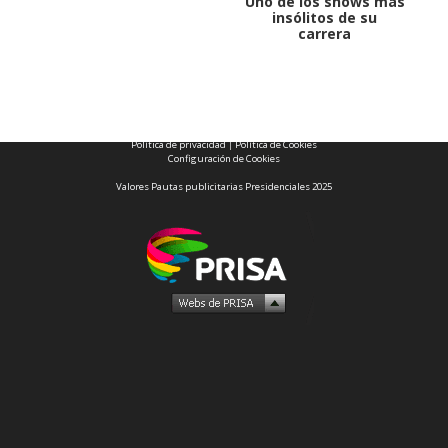
Uno de los shows más
insólitos de su
carrera
1997 — 2026
© PRISA MEDIA CORP SPA.
Producción musical Cadena Ser, España 2026.
CONTACTO COMERCIAL
Aviso legal
Política de privacidad
|
Política de Cookies
Configuración de Cookies
Valores Pautas publicitarias Presidenciales 2025