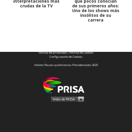
interpretaciones más
que pocos conocían
crudas de la TV
de sus primeros años:
Uno de los shows más
insólitos de su
carrera
1997 — 2026
© PRISA MEDIA CORP SPA.
Producción musical Cadena Ser, España 2026.
CONTACTO COMERCIAL
Aviso legal
Política de privacidad
|
Política de Cookies
Configuración de Cookies
Valores Pautas publicitarias Presidenciales 2025