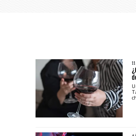
11
¿
d
U
T
ch