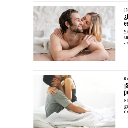
13
¿
e
S
u
a
6 
¡
p
E
g
ex