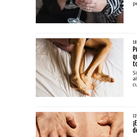
p
18
P
q
t
S
al
c
12
¡
d