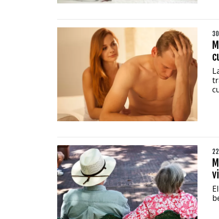
30
M
c
L
t
c
22
M
v
E
b