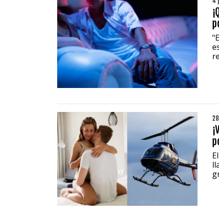
4 
¡
p
"
e
r
28
¡
p
E
l
gr