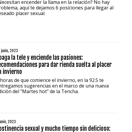
Necesitan encender la llama en la relación? No hay
roblema, aquí te dejamos 6 posiciones para llegar al
eseado placer sexual.
1997 — 2026
© PRISA MEDIA CORP SPA.
Producción musical Cadena Ser, España 2026.
CONTACTO COMERCIAL
 junio, 2023
paga la tele y enciende las pasiones:
Aviso legal
Política de privacidad
|
Política de Cookies
ecomendaciones para dar rienda suelta al placer
Configuración de Cookies
n invierno
Valores Pautas publicitarias Presidenciales 2025
 horas de que comience el invierno, en la 92.5 te
ntregamos sugerencias en el marco de una nueva
dición del "Martes hot" de la Tencha.
junio, 2023
bstinencia sexual y mucho tiempo sin delicioso: