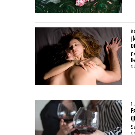
8 
¡
o
E
l
d
1 
E
q
S
e