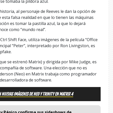
se tomaba la píldora azul.
storia, al personaje de Reeves le dan la opción de
de esta falsa realidad en que lo tienen las máquinas
ción es tomar la pastilla azul, la que lo dejará
onoce como “mundo real”.
rl Shift Face, utiliza imágenes de la película “Office
incipal “Peter”, interpretado por Ron Livingston, es
pfake.
que se estrenó Matrix) y dirigida por Mike Judge, es
a compañía de software. Una elección que no es
Anderson (Neo) en Matrix trabaja como programador
desarrolladora de software.
N NUEVAS IMÁGENES DE NEO Y TRINITY EN MATRIX 4
y Pánico confirma sus sideshows de