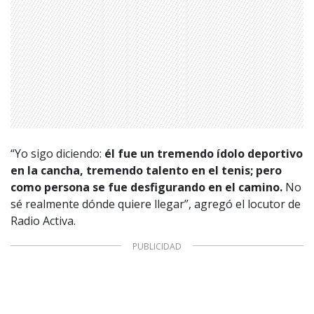
1997 — 2026
© PRISA MEDIA CORP SPA.
Producción musical Cadena Ser, España 2026.
CONTACTO COMERCIAL
“Yo sigo diciendo:
él fue un tremendo ídolo deportivo
en la cancha, tremendo talento en el tenis; pero
Aviso legal
Política de privacidad
|
Política de Cookies
como persona se fue desfigurando en el camino.
No
Configuración de Cookies
sé realmente dónde quiere llegar”, agregó el locutor de
Valores Pautas publicitarias Presidenciales 2025
Radio Activa.