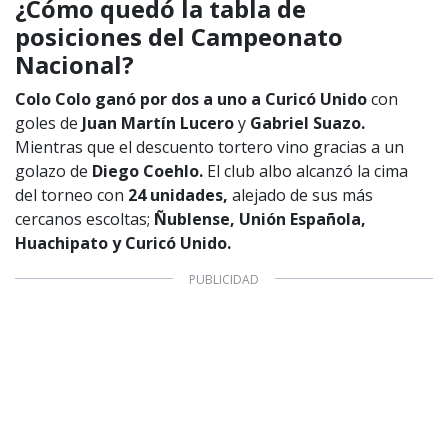
¿Cómo quedó la tabla de
posiciones del Campeonato
Nacional?
Colo Colo ganó por dos a uno a Curicó Unido
con
goles de
Juan Martín Lucero
y
Gabriel Suazo.
Mientras que el descuento tortero vino gracias a un
1997 — 2026
© PRISA MEDIA CORP SPA.
golazo de
Diego Coehlo.
El club albo alcanzó la cima
Producción musical Cadena Ser, España 2026.
del torneo con
24 unidades,
alejado de sus más
CONTACTO COMERCIAL
cercanos escoltas;
Ñublense, Unión Española,
Aviso legal
Huachipato y Curicó Unido.
Política de privacidad
|
Política de Cookies
Configuración de Cookies
Valores Pautas publicitarias Presidenciales 2025