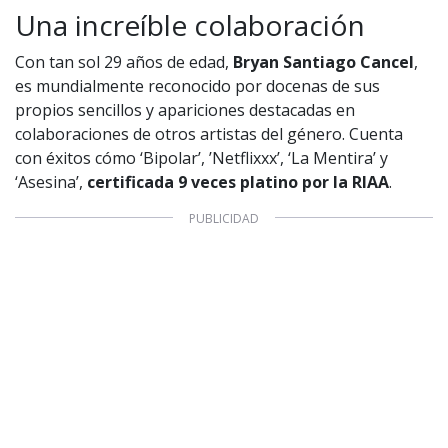
Una increíble colaboración
1997 — 2026
© PRISA MEDIA CORP SPA.
Producción musical Cadena Ser, España 2026.
Con tan sol 29 años de edad,
Bryan Santiago Cancel
,
CONTACTO COMERCIAL
es mundialmente reconocido por docenas de sus
propios sencillos y apariciones destacadas en
Aviso legal
Política de privacidad
|
Política de Cookies
colaboraciones de otros artistas del género. Cuenta
Configuración de Cookies
con éxitos cómo ‘Bipolar’, ’Netflixxx’, ‘La Mentira’ y
Valores Pautas publicitarias Presidenciales 2025
‘Asesina’,
certificada 9 veces platino por la RIAA
.