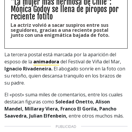
“La mujer más hermosa de Chile”:
Mónica Godoy se llena de piropos por
reciente fotito
La actriz volvió a sacar suspiros entre sus
seguidores, gracias a una reciente postal
junto con una enigmática bajada de foto.
La tercera postal está marcada por la aparición del
esposo de la
animadora
del Festival de Viña del Mar,
Ignacio Rivadeneira.
El abogado sonríe en la foto con
su retoño, quien descansa tranquilo en los brazos de
1997 — 2026
© PRISA MEDIA CORP SPA.
su padre.
Producción musical Cadena Ser, España 2026.
CONTACTO COMERCIAL
El «post» suma miles de comentarios, entre los cuales
destacan figuras como
Soledad Onetto, Alison
Aviso legal
Política de privacidad
|
Política de Cookies
Mandel, Millaray Viera, Franco El Gorila, Pancho
Configuración de Cookies
Saavedra, Julian Elfenbein,
entre otros muchos más.
Valores Pautas publicitarias Presidenciales 2025