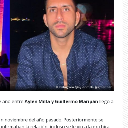
Instagram @aylenmilla @gmaripan
te año entre
Aylén Milla y Guillermo Maripán
llegó a
s en noviembre del año pasado. Posteriormente se
nfirmaban la relación, incluso se le vio a la ex chica