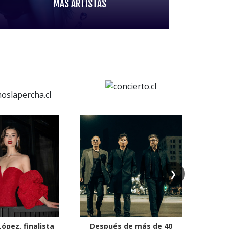
MÁS ARTISTAS
❯
ópez, finalista
Después de más de 40
Ante 