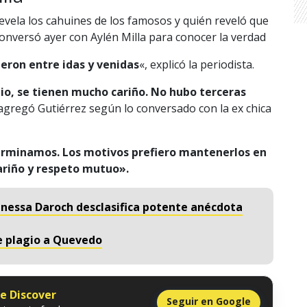
evela los cahuines de los famosos y quién reveló que
conversó ayer con Aylén Milla para conocer la verdad
ieron entre idas y venidas
«, explicó la periodista.
io, se tienen mucho cariño. No hubo terceras
 agregó Gutiérrez según lo conversado con la ex chica
erminamos. Los motivos prefiero mantenerlos en
cariño y respeto mutuo».
anessa Daroch desclasifica potente anécdota
de plagio a Quevedo
le Discover
Seguir en Google