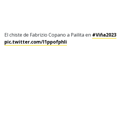
El chiste de Fabrizio Copano a Pailita en
#Viña2023
pic.twitter.com/I1ppofphli
— Raúl Álvarez M. (@AlvarezMalebran)
February 24,
2023