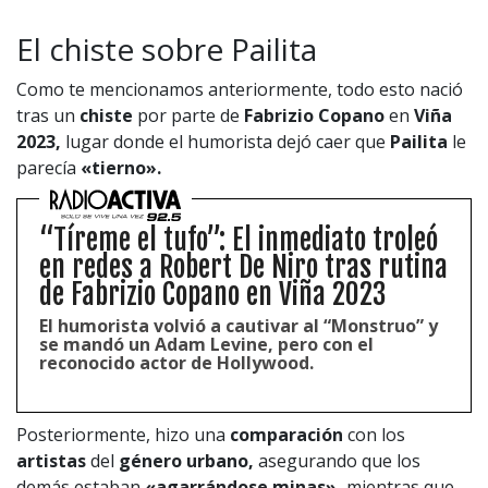
El chiste sobre Pailita
Como te mencionamos anteriormente, todo esto nació
tras un
chiste
por parte de
Fabrizio Copano
en
Viña
2023,
lugar donde el humorista dejó caer que
Pailita
le
parecía
«tierno».
“Tíreme el tufo”: El inmediato troleó
en redes a Robert De Niro tras rutina
de Fabrizio Copano en Viña 2023
El humorista volvió a cautivar al “Monstruo” y
se mandó un Adam Levine, pero con el
reconocido actor de Hollywood.
Posteriormente, hizo una
comparación
con los
artistas
del
género urbano,
asegurando que los
demás estaban
«agarrándose minas»,
mientras que