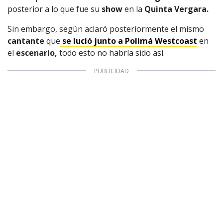
posterior a lo que fue su
show
en la
Quinta Vergara.
Sin embargo, según aclaró posteriormente el mismo
cantante
que
se lució junto a Polimá Westcoast
en
el
escenario,
todo esto no habría sido así.
1997 — 2026
© PRISA MEDIA CORP SPA.
Producción musical Cadena Ser, España 2026.
CONTACTO COMERCIAL
Aviso legal
Política de privacidad
|
Política de Cookies
Configuración de Cookies
Valores Pautas publicitarias Presidenciales 2025