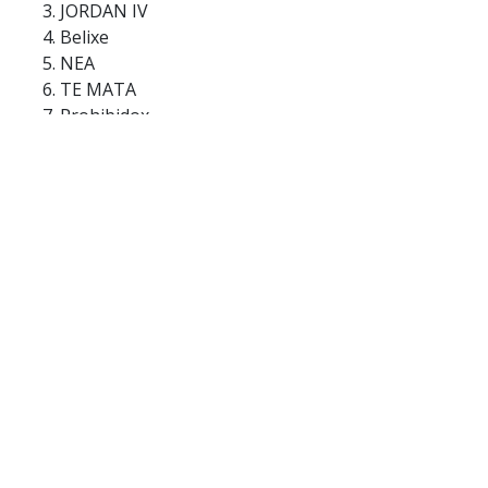
JORDAN IV
Belixe
NEA
TE MATA
Prohibidox
TENGO FE
FUMETEO
Relxjxte
Lady mi amor
Hey Mor (ft. Ozuna)
De Tanto Chimbiar (ft. Totoy el Frío)
Quemando calorías
Mojando Asientos (ft. Maluma)
La Inocente (ft. Mora)
EXCXSXS
Quizás
Badwine remix
Cuaderno
Pa Mi (ft. Sech & Dalex feat. Justin Quiles, Lenny