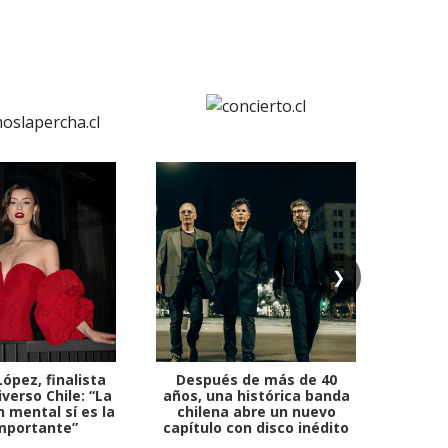
❯
ópez, finalista
Después de más de 40
Ante 
verso Chile: “La
años, una histórica banda
petr
 mental sí es la
chilena abre un nuevo
mportante”
capítulo con disco inédito
comb