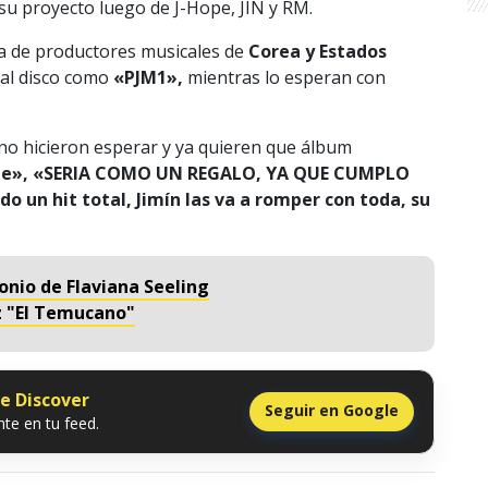
 su proyecto luego de J-Hope, JIN y RM.
ía de productores musicales de
Corea y Estados
 al disco como
«PJM1»,
mientras lo esperan con
no hicieron esperar y ya quieren que álbum
irte», «SERIA COMO UN REGALO, YA QUE CUMPLO
un hit total, Jimín las va a romper con toda, su
onio de Flaviana Seeling
z "El Temucano"
le Discover
Seguir en Google
te en tu feed.