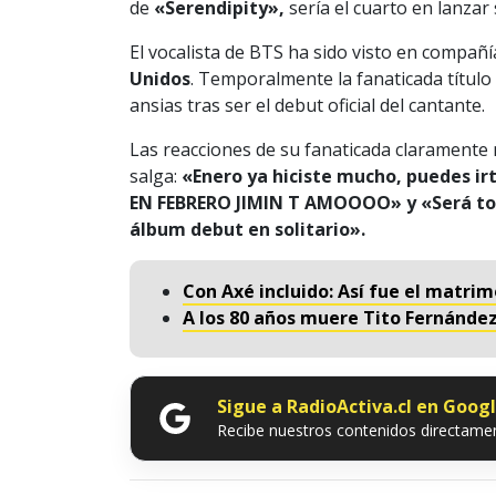
de
«Serendipity»,
sería el cuarto en lanzar
El vocalista de BTS ha sido visto en compañ
Unidos
. Temporalmente la fanaticada título
ansias tras ser el debut oficial del cantante.
Las reacciones de su fanaticada claramente 
salga:
«Enero ya hiciste mucho, puedes 
EN FEBRERO JIMIN T AMOOOO» y «Será todo 
álbum debut en solitario».
Con Axé incluido: Así fue el matrim
A los 80 años muere Tito Fernánde
Sigue a RadioActiva.cl en Goog
Recibe nuestros contenidos directamen