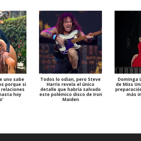
1997 — 2026
© PRISA MEDIA CORP SPA.
Producción musical Cadena Ser, España 2026.
CONTACTO COMERCIAL
Aviso legal
Política de privacidad
|
Política de Cookies
Configuración de Cookies
Valores Pautas publicitarias Presidenciales 2025
e uno sabe
Todos lo odian, pero Steve
Dominga L
s porque si
Harris revela el único
de Miss Uni
 relaciones
detalle que habría salvado
preparación
hasta hoy
este polémico disco de Iron
más i
o'
Maiden