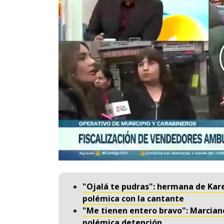
"Ojalá te pudras": hermana de Kar
polémica con la cantante
"Me tienen entero bravo": Marciane
polémica detención