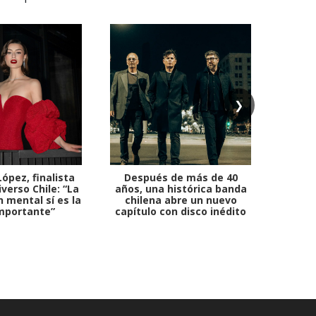
❯
ópez, finalista
Después de más de 40
Ante 
verso Chile: “La
años, una histórica banda
petr
 mental sí es la
chilena abre un nuevo
mportante”
capítulo con disco inédito
comb