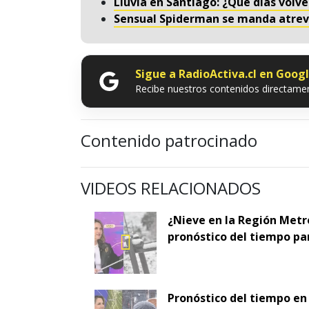
Lluvia en Santiago: ¿Qué días volve
Sensual Spiderman se manda atrevi
Sigue a RadioActiva.cl en Goog
Recibe nuestros contenidos directamen
Contenido patrocinado
VIDEOS RELACIONADOS
¿Nieve en la Región Metr
pronóstico del tiempo pa
Pronóstico del tiempo en