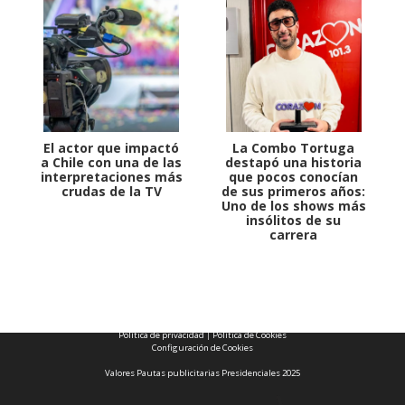
El actor que impactó
La Combo Tortuga
a Chile con una de las
destapó una historia
interpretaciones más
que pocos conocían
crudas de la TV
de sus primeros años:
Uno de los shows más
insólitos de su
carrera
1997 — 2026
© PRISA MEDIA CORP SPA.
Producción musical Cadena Ser, España 2026.
CONTACTO COMERCIAL
Aviso legal
Política de privacidad
|
Política de Cookies
Configuración de Cookies
Valores Pautas publicitarias Presidenciales 2025