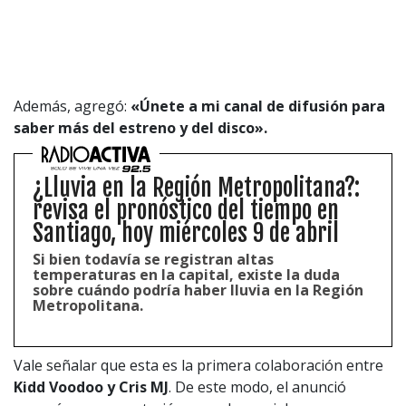
CONTACTO COMERCIAL
Aviso legal
Política de privacidad
|
Política de Cookies
Configuración de Cookies
Además, agregó:
«Únete a mi canal de difusión para
Valores Pautas publicitarias Presidenciales 2025
saber más del estreno y del disco».
¿Lluvia en la Región Metropolitana?:
revisa el pronóstico del tiempo en
Santiago, hoy miércoles 9 de abril
Si bien todavía se registran altas
temperaturas en la capital, existe la duda
sobre cuándo podría haber lluvia en la Región
Metropolitana.
Vale señalar que esta es la primera colaboración entre
Kidd Voodoo y Cris MJ
. De este modo, el anunció