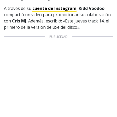
A través de su
cuenta de Instagram
,
Kidd Voodoo
compartió un video para promocionar su colaboración
con
Cris MJ
. Además, escribió: «Este jueves track 14, el
primero de la versión deluxe del disco».
1997 — 2026
© PRISA MEDIA CORP SPA.
Producción musical Cadena Ser, España 2026.