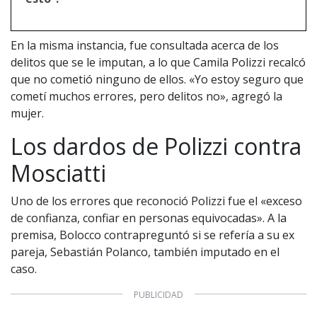
En la misma instancia, fue consultada acerca de los
delitos que se le imputan, a lo que Camila Polizzi recalcó
que no cometió ninguno de ellos. «Yo estoy seguro que
cometí muchos errores, pero delitos no», agregó la
mujer.
Los dardos de Polizzi contra
1997 — 2026
Mosciatti
© PRISA MEDIA CORP SPA.
Producción musical Cadena Ser, España 2026.
CONTACTO COMERCIAL
Uno de los errores que reconoció Polizzi fue el «exceso
de confianza, confiar en personas equivocadas». A la
Aviso legal
Política de privacidad
|
Política de Cookies
premisa, Bolocco contrapreguntó si se refería a su ex
Configuración de Cookies
pareja, Sebastián Polanco, también imputado en el
Valores Pautas publicitarias Presidenciales 2025
caso.