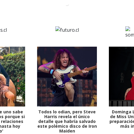
e uno sabe
Todos lo odian, pero Steve
Dominga L
s porque si
Harris revela el único
de Miss Uni
1997 — 2026
 relaciones
detalle que habría salvado
preparación
© PRISA MEDIA CORP SPA.
hasta hoy
este polémico disco de Iron
más i
Producción musical Cadena Ser, España 2026.
o'
Maiden