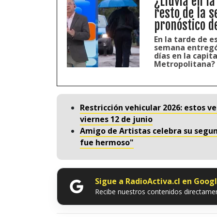
¿Lluvia en l
resto de la 
pronóstico d
En la tarde de e
semana entregó 
días en la capit
Metropolitana? 
Restricción vehicular 2026: estos v
viernes 12 de junio
Amigo de Artistas celebra su segund
fue hermoso"
Sigue a RadioActiva.cl en Goog
Recibe nuestros contenidos directamen