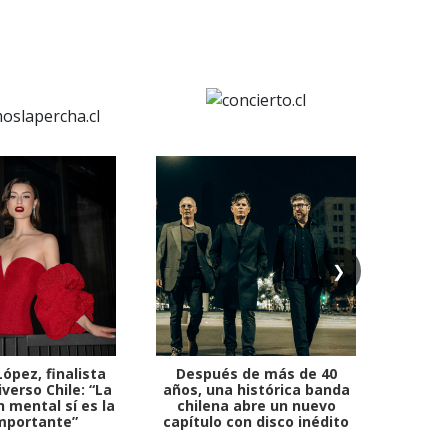
❯
ópez, finalista
Después de más de 40
Ante 
verso Chile: “La
años, una histórica banda
petr
 mental sí es la
chilena abre un nuevo
mportante”
capítulo con disco inédito
comb