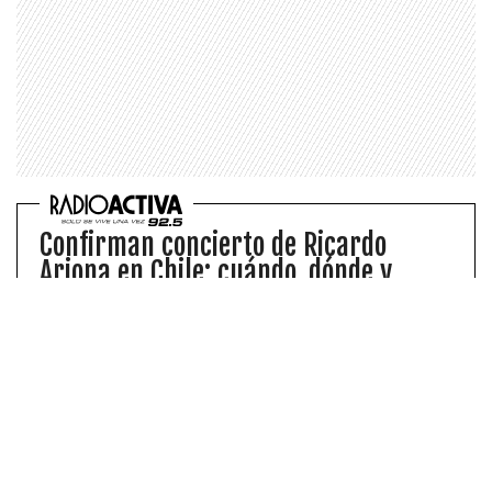
Confirman concierto de Ricardo
Arjona en Chile: cuándo, dónde y
venta de entradas
Luego de su última visita en 2023, Ricardo
Arjona volverá a Chile de la mano de su gira
“Lo Que el Seco No Dijo”.
Además, Eduardo Fuentes contó que «
no vivimos
mucho tiempo juntos, eh, parece que fue como 7 u