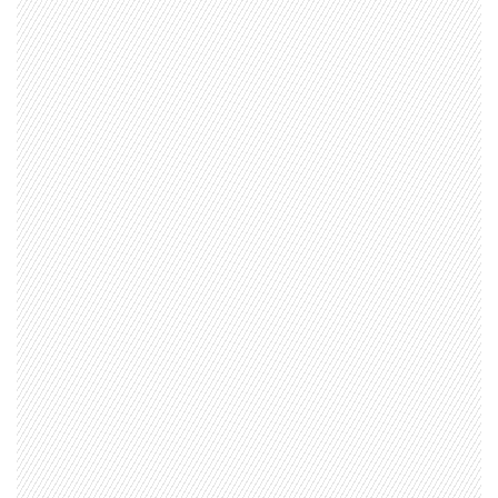
1997 — 2026
© PRISA MEDIA CORP SPA.
Producción musical Cadena Ser, España 2026.
CONTACTO COMERCIAL
Aviso legal
Política de privacidad
|
Política de Cookies
Configuración de Cookies
Valores Pautas publicitarias Presidenciales 2025