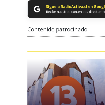
Sigue a RadioActiva.cl en Goog
Recibe nuestros contenidos directamen
Contenido patrocinado