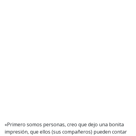
1997 — 2026
© PRISA MEDIA CORP SPA.
Producción musical Cadena Ser, España 2026.
CONTACTO COMERCIAL
Aviso legal
Política de privacidad
|
Política de Cookies
Configuración de Cookies
Valores Pautas publicitarias Presidenciales 2025
«Primero somos personas, creo que dejo una bonita
impresión, que ellos (sus compañeros) pueden contar