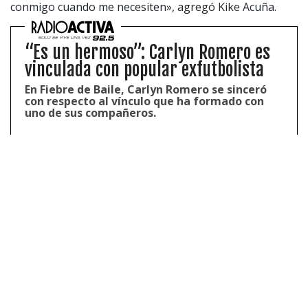
conmigo cuando me necesiten», agregó Kike Acuña.
“Es un hermoso”: Carlyn Romero es
vinculada con popular exfutbolista
En Fiebre de Baile, Carlyn Romero se sinceró
con respecto al vínculo que ha formado con
uno de sus compañeros.
Vale señalar que a través de Instagram,
CHV
compartió
un post de la eliminación del exfutbolista
.
De este
modo, gran parte de los cibernautas celebraron la
salida
del exfutbolista
.
«Merecido»
; «Ojalá con lo que haya ganado le sirva
para que se ponga al día»;
«Me alegro…»
; «Con lo que
gano que pague la pensión mínimo»;
«Por fin hace
rato que se tenía que ir»
; «Está bien… Si no bailaba
nada… Perdón»; «Hace rato debió irse…», fueron