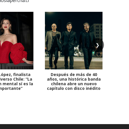
❯
ópez, finalista
Después de más de 40
Ante 
verso Chile: “La
años, una histórica banda
petr
 mental sí es la
chilena abre un nuevo
mportante”
capítulo con disco inédito
comb