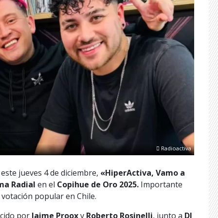
Radioactiva
 este jueves 4 de diciembre,
«HiperActiva, Vamo a
ma Radial
en el
Copihue de Oro 2025.
Importante
votación popular en Chile.
ucido por
Jaime Proox
y
Roberto Rosinelli
, junto a
DJ