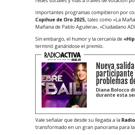
redes sociales y más a través de votación po
Importantes programas compitieron por co
Copihue de Oro 2025,
tales como «La Maña
Mañana de Pablo Aguilera», «Ciudadano ADN
Sin embargo, el humor y la cercanía de
«Hip
terminó ganándose el premio.
Nueva salida
participante
problemas d
Diana Bolocco di
durante esta se
Vale señalar que desde su llegada a la
Radio
transformado en un gran panorama para las