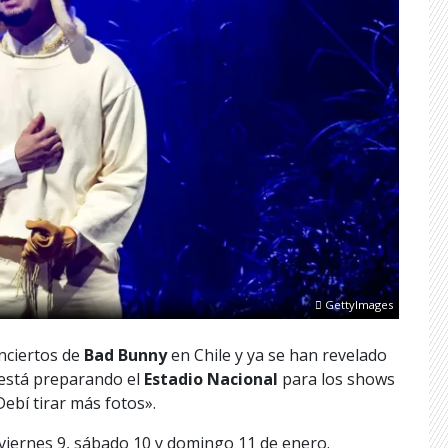
GettyImages
nciertos de
Bad Bunny
en Chile y ya se han revelado
está preparando el
Estadio Nacional
para los shows
ebí tirar más fotos».
viernes 9, sábado 10 y domingo 11 de enero.