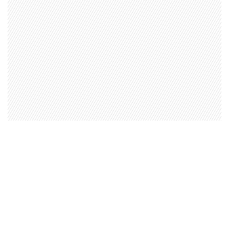
Uno de los momentos más destacados fue la ceremonia
de graduación de
100 becados en electricidad y
gasfitería
, quienes completaron el programa que
permite obtener la Licencia de Instalador Autorizado de