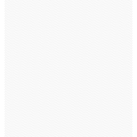
1997 — 2026
© PRISA MEDIA CORP SPA.
Producción musical Cadena Ser, España 2026.
CONTACTO COMERCIAL
Aviso legal
Política de privacidad
|
Política de Cookies
Configuración de Cookies
Valores Pautas publicitarias Presidenciales 2025