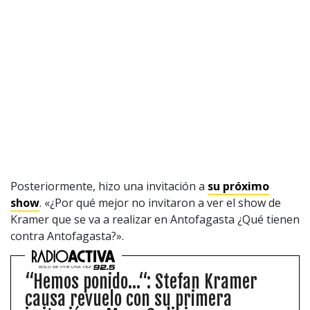
1997 — 2026
© PRISA MEDIA CORP SPA.
Producción musical Cadena Ser, España 2026.
CONTACTO COMERCIAL
Aviso legal
Política de privacidad
|
Política de Cookies
Configuración de Cookies
Valores Pautas publicitarias Presidenciales 2025
Posteriormente, hizo una invitación a
su próximo
show
. «¿Por qué mejor no invitaron a ver el show de
Kramer que se va a realizar en Antofagasta ¿Qué tienen
contra Antofagasta?».
“Hemos ponido...“: Stefan Kramer
causa revuelo con su primera