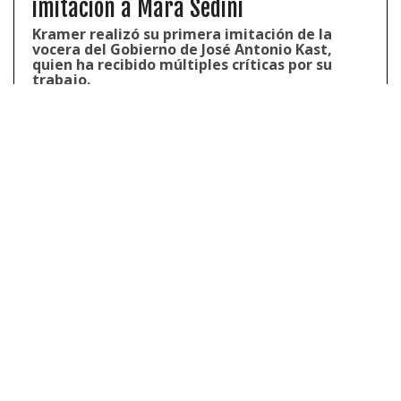
imitación a Mara Sedini
Kramer realizó su primera imitación de la
vocera del Gobierno de José Antonio Kast,
quien ha recibido múltiples críticas por su
trabajo.
Además, indicó:
«Se lo digo a todo el mundo, de
verdad, se lo digo desde lo más sincero de mi
humildad, que la gente espere un show que se
pueda reír de estas cosas. No se no tengo idea y o
va a encontrar en el teatro municipal de
Antofagasta. Me gusta de día chileno, de noche
colombiano».
Vale señalar que el show de Stefan Kramer en
Antofagasta se llevará a cabo el 15 de abril y las
entradas están disponibles
en Ticketpro
.