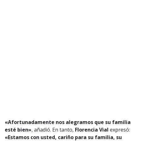
1997 — 2026
© PRISA MEDIA CORP SPA.
Producción musical Cadena Ser, España 2026.
CONTACTO COMERCIAL
Aviso legal
Política de privacidad
|
Política de Cookies
Configuración de Cookies
Valores Pautas publicitarias Presidenciales 2025
«Afortunadamente nos alegramos que su familia
esté bien»
, añadió. En tanto,
Florencia Vial
expresó:
«Estamos con usted, cariño para su familia, su