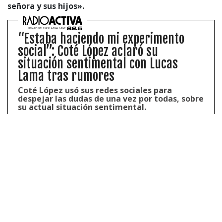
señora y sus hijos».
“Estaba haciendo mi experimento
social”: Coté López aclaró su
situación sentimental con Lucas
Lama tras rumores
Coté López usó sus redes sociales para
despejar las dudas de una vez por todas, sobre
su actual situación sentimental.
Frente a esto,
Jaime Leyton
se mostró
afectado.
«Momentos difíciles, que gracias al cariño
de la gente, los compañeros, los vecinos y amigos,
se superan un poco más rápidamente»,
expresó.
«Así que muchas gracias»
, finalizó el especialista de
Mega.