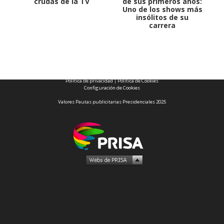
crudas de la TV
de sus primeros años:
Uno de los shows más
insólitos de su
carrera
1997 — 2026
© PRISA MEDIA CORP SPA.
Producción musical Cadena Ser, España 2026.
CONTACTO COMERCIAL
Aviso legal
Política de privacidad
|
Política de Cookies
Configuración de Cookies
Valores Pautas publicitarias Presidenciales 2025