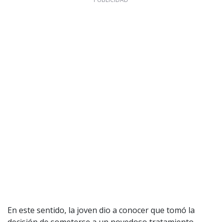
1997 — 2026
© PRISA MEDIA CORP SPA.
Producción musical Cadena Ser, España 2026.
CONTACTO COMERCIAL
Aviso legal
Política de privacidad
|
Política de Cookies
Configuración de Cookies
Valores Pautas publicitarias Presidenciales 2025
En este sentido, la joven dio a conocer que tomó la