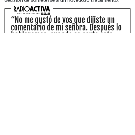
decisión de someterse a un novedoso tratamiento.
“No me gustó de vos que dijiste un
comentario de mi señora. Después lo
hablaremos, cuando se corte esto
(...) Dijiste que no la pongo”
Javier Correa y Manuel de Tezanos vivieron un
incómodo momento en plena entrevista
después del encuentro entre el cuadro albo y
católico.
«Me contaron que @alidyachile es el primer
dispositivo médico que elimina la celulitis de
verdad»
, indicó Fran Maira en un video en el cual
mostró el producto.
«Yo ya estoy viendo mis resultados, por eso les dejo el
dato», expresó la influencer y cantante. Además, dio a
conocer que este producto viene desde Europa y le ha