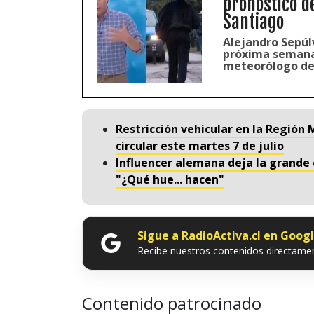
pronóstico d
Santiago
Alejandro Sepúl
próxima semana 
meteorólogo de
Restricción vehicular en la Región
circular este martes 7 de julio
Influencer alemana deja la grande e
"¿Qué hue... hacen"
Sigue a RadioActiva.cl en Goog
Recibe nuestros contenidos directamen
Contenido patrocinado