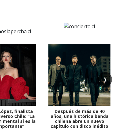
❯
ópez, finalista
Después de más de 40
Ante 
verso Chile: “La
años, una histórica banda
petr
 mental sí es la
chilena abre un nuevo
mportante”
capítulo con disco inédito
comb