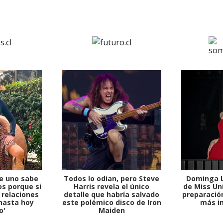
e uno sabe
Todos lo odian, pero Steve
Dominga L
1997 — 2026
s porque si
Harris revela el único
de Miss Uni
© PRISA MEDIA CORP SPA.
 relaciones
detalle que habría salvado
preparación
Producción musical Cadena Ser, España 2026.
hasta hoy
este polémico disco de Iron
más i
CONTACTO COMERCIAL
o'
Maiden