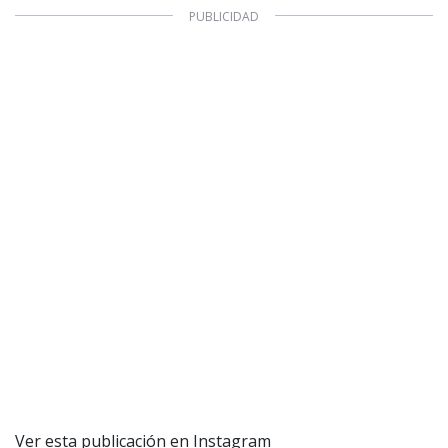
© PRISA MEDIA CORP SPA.
Producción musical Cadena Ser, España 2026.
CONTACTO COMERCIAL
Aviso legal
Política de privacidad
|
Política de Cookies
Configuración de Cookies
Valores Pautas publicitarias Presidenciales 2025
Ver esta publicación en Instagram