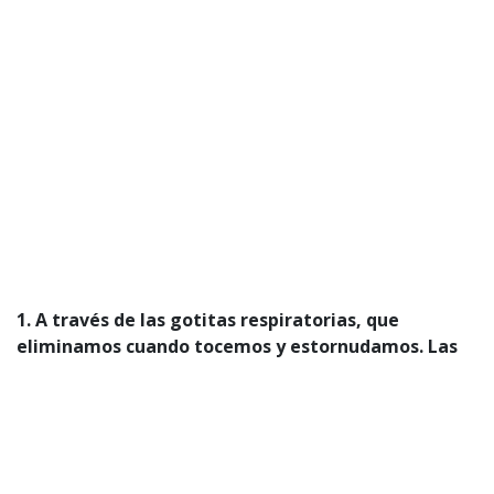
1. A través de las gotitas respiratorias, que
eliminamos cuando tocemos y estornudamos. Las
cuales podemos traspasar a otra persona.
2. También, a través de los aerosoles que se
mantienen más tiempo cuando estamos en un
lugar que no tiene ventilación. Es por eso que este