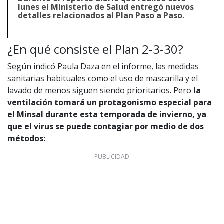
lunes el Ministerio de Salud entregó nuevos
detalles relacionados al Plan Paso a Paso.
¿En qué consiste el Plan 2-3-30?
Según indicó Paula Daza en el informe, las medidas
sanitarias habituales como el uso de mascarilla y el
lavado de menos siguen siendo prioritarios. Pero
la
ventilación tomará un protagonismo especial para
el Minsal durante esta temporada de invierno, ya
que el virus se puede contagiar por medio de dos
métodos:
1997 — 2026
© PRISA MEDIA CORP SPA.
Producción musical Cadena Ser, España 2026.
CONTACTO COMERCIAL
Aviso legal
Política de privacidad
|
Política de Cookies
Configuración de Cookies
Valores Pautas publicitarias Presidenciales 2025