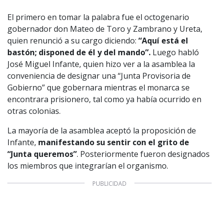
El primero en tomar la palabra fue el octogenario
gobernador don Mateo de Toro y Zambrano y Ureta,
quien renunció a su cargo diciendo:
“Aquí está el
bastón; disponed de él y del mando”.
Luego habló
José Miguel Infante, quien hizo ver a la asamblea la
1997 — 2026
conveniencia de designar una “Junta Provisoria de
© PRISA MEDIA CORP SPA.
Producción musical Cadena Ser, España 2026.
Gobierno” que gobernara mientras el monarca se
CONTACTO COMERCIAL
encontrara prisionero, tal como ya había ocurrido en
otras colonias.
Aviso legal
Política de privacidad
|
Política de Cookies
Configuración de Cookies
La mayoría de la asamblea aceptó la proposición de
Valores Pautas publicitarias Presidenciales 2025
Infante,
manifestando su sentir con el grito de
“Junta queremos”
. Posteriormente fueron designados
los miembros que integrarían el organismo.