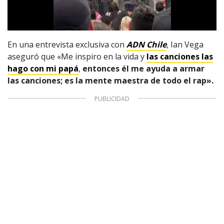
En una entrevista exclusiva con
ADN Chile
, Ian Vega
1997 — 2026
aseguró que «Me inspiro en la vida y
las canciones las
© PRISA MEDIA CORP SPA.
Producción musical Cadena Ser, España 2026.
hago con mi papá
,
entonces él me ayuda a armar
las canciones; es la mente maestra de todo el rap».
CONTACTO COMERCIAL
Aviso legal
Política de privacidad
|
Política de Cookies
Configuración de Cookies
Valores Pautas publicitarias Presidenciales 2025