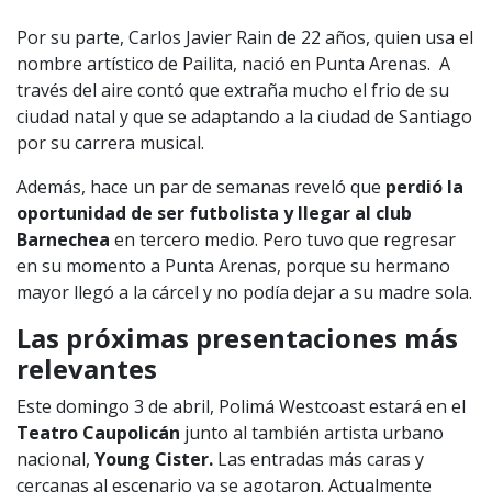
Por su parte, Carlos Javier Rain de 22 años, quien usa el
1997 — 2026
© PRISA MEDIA CORP SPA.
nombre artístico de Pailita, nació en Punta Arenas. A
Producción musical Cadena Ser, España 2026.
través del aire contó que extraña mucho el frio de su
CONTACTO COMERCIAL
ciudad natal y que se adaptando a la ciudad de Santiago
Aviso legal
por su carrera musical.
Política de privacidad
|
Política de Cookies
Configuración de Cookies
Además, hace un par de semanas reveló que
perdió la
Valores Pautas publicitarias Presidenciales 2025
oportunidad de ser futbolista y llegar al club
Barnechea
en tercero medio. Pero tuvo que regresar
en su momento a Punta Arenas, porque su hermano
mayor llegó a la cárcel y no podía dejar a su madre sola.
Las próximas presentaciones más
relevantes
Este domingo 3 de abril, Polimá Westcoast estará en el
Teatro Caupolicán
junto al también artista urbano
nacional,
Young Cister.
Las entradas más caras y
cercanas al escenario ya se agotaron. Actualmente