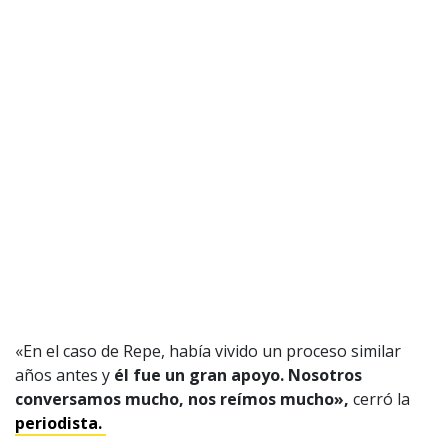
1997 — 2026
© PRISA MEDIA CORP SPA.
Producción musical Cadena Ser, España 2026.
CONTACTO COMERCIAL
Aviso legal
Política de privacidad
|
Política de Cookies
Configuración de Cookies
Valores Pautas publicitarias Presidenciales 2025
«En el caso de Repe, había vivido un proceso similar
años antes y
él fue un gran apoyo. Nosotros
conversamos mucho, nos reímos mucho»,
cerró la
periodista.