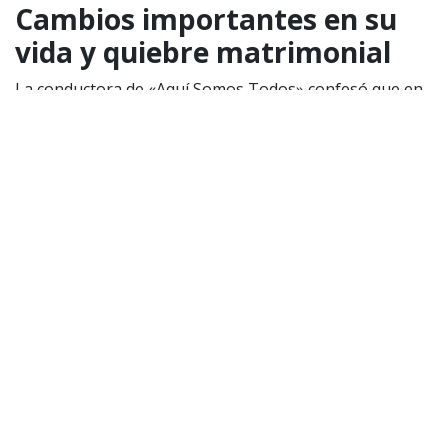
Cambios importantes en su
vida y quiebre matrimonial
La conductora de «Aquí Somos Todos» confesó que en
el último año y medio ha vivido tres duelos;
cambio de
trabajo, de casa y su separación.
Asimismo, confesó
que no se arrepiente de ninguna decisión. Y que
además, que lo único que le preocupa es
la felicidad
de sus hijas.
«Lo único que me importa es que mis niñitas sean
felices.
Ellas saben que para mí y su papá ellas son lo
más importante y ese amor no se toca,
es infinito»,
expresó Priscilla Vargas.