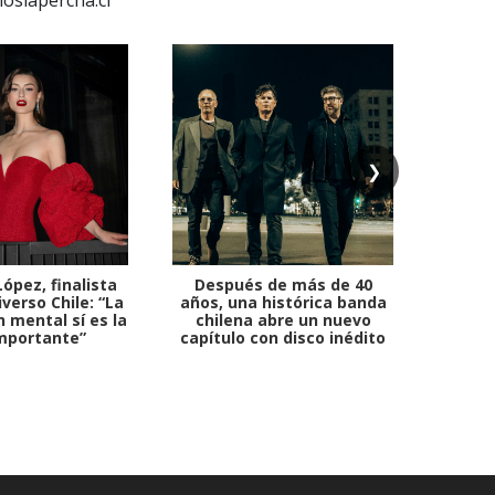
❯
ópez, finalista
Después de más de 40
Ante 
verso Chile: “La
años, una histórica banda
petr
 mental sí es la
chilena abre un nuevo
mportante”
capítulo con disco inédito
comb