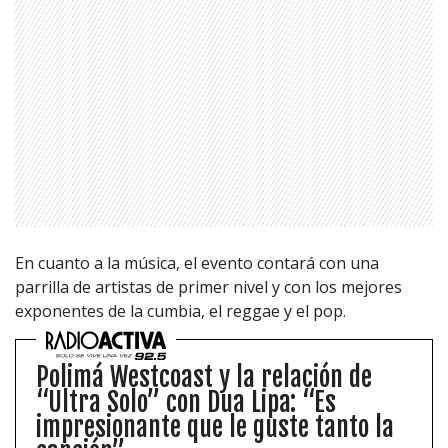
En cuanto a la música, el evento contará con una
parrilla de artistas de primer nivel y con los mejores
exponentes de la cumbia, el reggae y el pop.
1997 — 2026
© PRISA MEDIA CORP SPA.
Polimá Westcoast y la relación de
Producción musical Cadena Ser, España 2026.
“Ultra Solo” con Dua Lipa: “Es
CONTACTO COMERCIAL
impresionante que le guste tanto la
Aviso legal
Política de privacidad
|
Política de Cookies