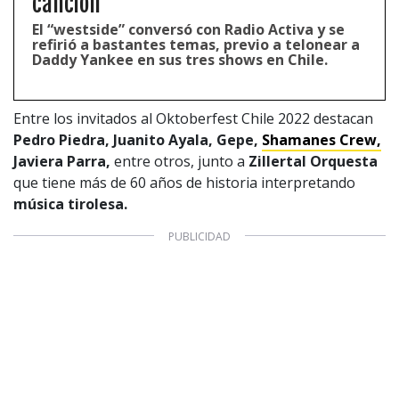
canción”
Configuración de Cookies
El “westside” conversó con Radio Activa y se
Valores Pautas publicitarias Presidenciales 2025
refirió a bastantes temas, previo a telonear a
Daddy Yankee en sus tres shows en Chile.
Entre los invitados al Oktoberfest Chile 2022 destacan
Pedro Piedra, Juanito Ayala, Gepe,
Shamanes Crew,
Javiera Parra,
entre otros, junto a
Zillertal Orquesta
que tiene más de 60 años de historia interpretando
música tirolesa.