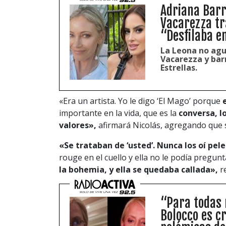
Adriana Barr
Vacarezza tr
“Desfilaba e
La Leona no agu
Vacarezza y barr
Estrellas.
«Era un artista. Yo le digo ‘El Mago’ porque
importante en la vida, que es la
conversa, lo
valores»,
afirmará Nicolás, agregando que s
«Se trataban de ‘usted’. Nunca los oí pele
rouge en el cuello y ella no le podía pregun
la bohemia, y ella se quedaba callada»,
re
“Para todas 
Bolocco es c