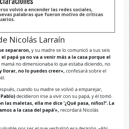
claraciones
rso volvió a encender las redes sociales,
uevas palabras que fueron motivo de críticas
uarios.
de Nicolás Larraín
se separaron,
y su madre se lo comunicó a sus seis
, el papá ya no va a venir más a la casa porque el
 mamá no dimensionaba lo que estaba diciendo, no
y llorar, no lo puedes creer»,
confesará sobre el
él.
espués, cuando su madre se volvió a emparejar,
 Pablo)
decidieron irse a vivir con su papá, y él tomó
n las maletas, ella me dice ‘¿Qué pasa, niños?’. La
vamos a la casa del papá’»,
recordará Nicolás
ulpable por ser el que verbalizó esa decisión. «Ahí