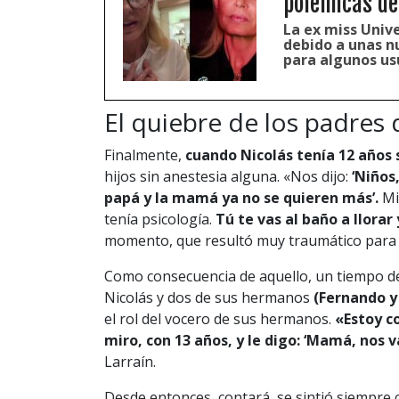
polémicas de
La ex miss Unive
debido a unas n
para algunos us
El quiebre de los padres 
Finalmente,
cuando Nicolás tenía 12 años 
hijos sin anestesia alguna. «Nos dijo:
‘Niños
papá y la mamá ya no se quieren más’.
Mi
tenía psicología.
Tú te vas al baño a llorar 
momento, que resultó muy traumático para 
Como consecuencia de aquello, un tiempo d
Nicolás y dos de sus hermanos
(Fernando y
el rol del vocero de sus hermanos.
«Estoy co
miro, con 13 años, y le digo: ‘Mamá, nos 
Larraín.
Desde entonces, contará, se sintió siempre c