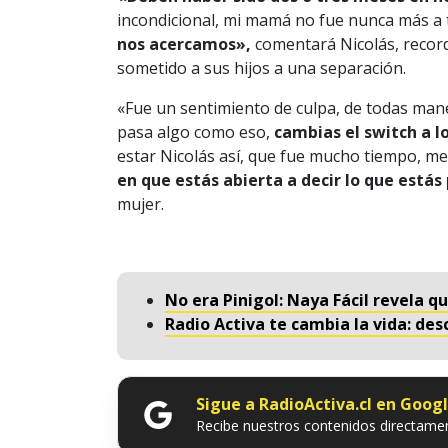
incondicional, mi mamá no fue nunca más a 
nos acercamos»,
comentará Nicolás, record
sometido a sus hijos a una separación.
«Fue un sentimiento de culpa, de todas man
pasa algo como eso,
cambias el switch a l
estar Nicolás así, que fue mucho tiempo, me
en que estás abierta a decir lo que estás
mujer.
No era Pinigol: Naya Fácil revela qu
Radio Activa te cambia la vida: de
Sigue a RadioActiva.cl en Goog
Recibe nuestros contenidos directamen